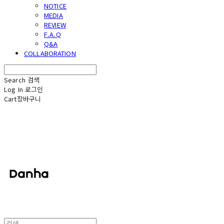
NOTICE
MEDIA
REVIEW
F.A.Q
Q&A
COLLABORATION
Search
검색
Log In
로그인
Cart
장바구니
단하