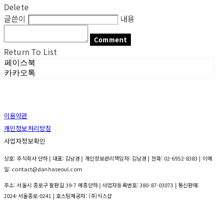
Delete
글쓴이
내용
Comment
Return To List
페이스북
카카오톡
이용약관
개인정보처리방침
사업자정보확인
상호: 주식회사 단하 | 대표: 김남경 | 개인정보관리책임자: 김남경 | 전화: 02-6952-8383 | 이메
일: contact@danhaseoul.com
주소: 서울시 종로구 팔판길 39-7 메종단하 | 사업자등록번호:
380-87-03073
| 통신판매:
2024-서울종로-0241
| 호스팅제공자: (주)식스샵