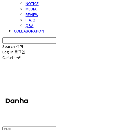
NOTICE
MEDIA
REVIEW
F.A.Q
Q&A
COLLABORATION
Search
검색
Log In
로그인
Cart
장바구니
단하