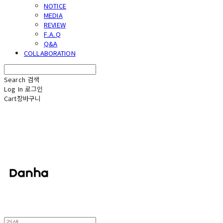
NOTICE
MEDIA
REVIEW
F.A.Q
Q&A
COLLABORATION
Search
검색
Log In
로그인
Cart
장바구니
단하