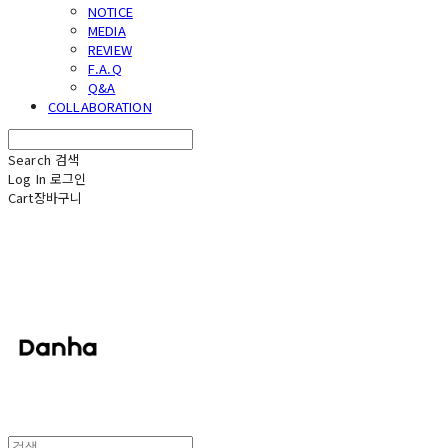
NOTICE
MEDIA
REVIEW
F.A.Q
Q&A
COLLABORATION
Search
검색
Log In
로그인
Cart
장바구니
단하