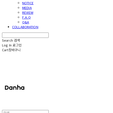
NOTICE
MEDIA
REVIEW
F.A.Q
Q&A
COLLABORATION
Search
검색
Log In
로그인
Cart
장바구니
단하