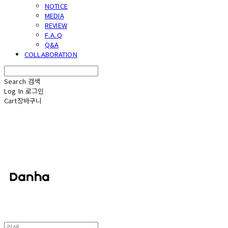
NOTICE
MEDIA
REVIEW
F.A.Q
Q&A
COLLABORATION
Search
검색
Log In
로그인
Cart
장바구니
단하