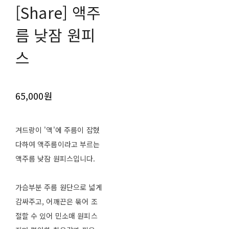
[Share] 액주
름 낮잠 원피
스
65,000원
겨드랑이 '액'에 주름이 잡혔
다하여 액주름이라고 부르는
액주름 낮잠 원피스입니다.
가슴부분 주름 원단으로 넓게
감싸주고, 어깨끈은 묶어 조
절할 수 있어 민소매 원피스