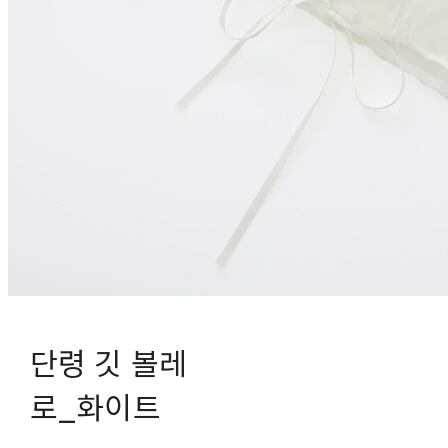
단령 깃 볼레
로_화이트