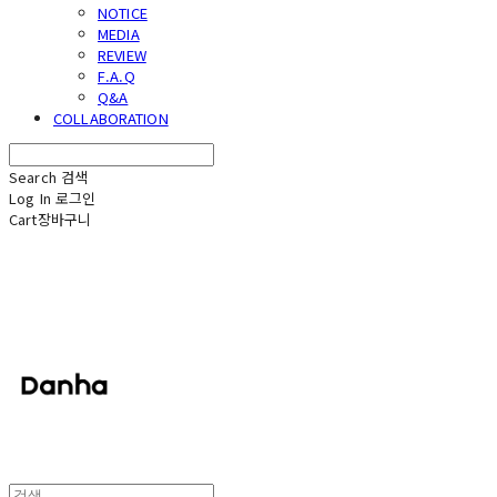
NOTICE
MEDIA
REVIEW
F.A.Q
Q&A
COLLABORATION
Search
검색
Log In
로그인
Cart
장바구니
단하