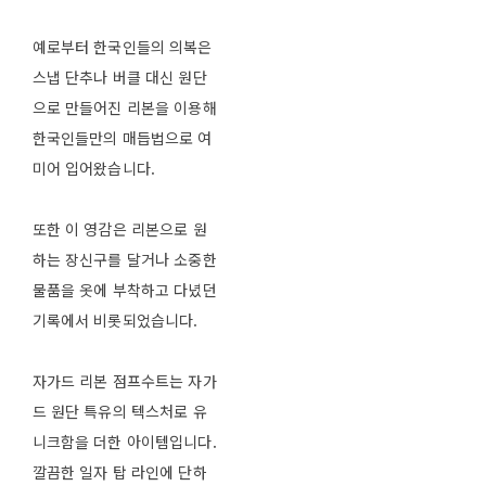
예로부터 한국인들의 의복은
스냅 단추나 버클 대신 원단
으로 만들어진 리본을 이용해
한국인들만의 매듭법으로 여
미어 입어왔습니다.
또한 이 영감은 리본으로 원
하는 장신구를 달거나 소중한
물품을 옷에 부착하고 다녔던
기록에서 비롯되었습니다.
자가드 리본 점프수트는 자가
드 원단 특유의 텍스처로 유
니크함을 더한 아이템입니다.
깔끔한 일자 탑 라인에 단하