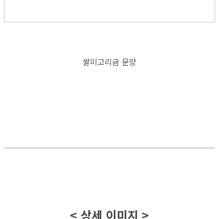
쌀미고리금 문양
< 상세 이미지 >