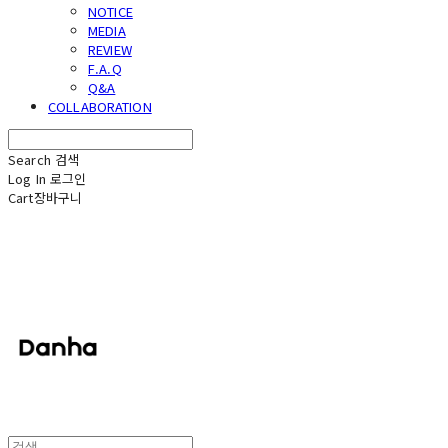
NOTICE
MEDIA
REVIEW
F.A.Q
Q&A
COLLABORATION
Search
검색
Log In
로그인
Cart
장바구니
단하