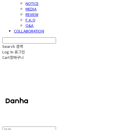
NOTICE
MEDIA
REVIEW
F.A.Q
Q&A
COLLABORATION
Search
검색
Log In
로그인
Cart
장바구니
단하