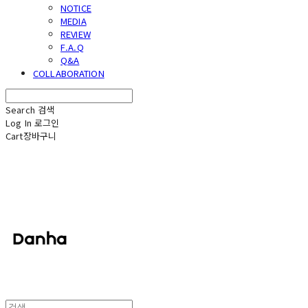
NOTICE
MEDIA
REVIEW
F.A.Q
Q&A
COLLABORATION
Search
검색
Log In
로그인
Cart
장바구니
단하