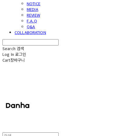
NOTICE
MEDIA
REVIEW
F.A.Q
Q&A
COLLABORATION
Search
검색
Log In
로그인
Cart
장바구니
단하