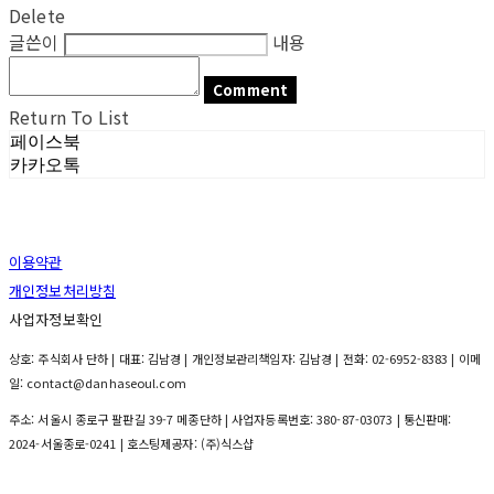
Delete
글쓴이
내용
Comment
Return To List
페이스북
카카오톡
이용약관
개인정보처리방침
사업자정보확인
상호: 주식회사 단하 | 대표: 김남경 | 개인정보관리책임자: 김남경 | 전화: 02-6952-8383 | 이메
일: contact@danhaseoul.com
주소: 서울시 종로구 팔판길 39-7 메종단하 | 사업자등록번호:
380-87-03073
| 통신판매:
2024-서울종로-0241
| 호스팅제공자: (주)식스샵