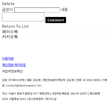
Delete
글쓴이
내용
Comment
Return To List
페이스북
카카오톡
이용약관
개인정보처리방침
사업자정보확인
상호: 주식회사 단하 | 대표: 김남경 | 개인정보관리책임자: 김남경 | 전화: 02-6952-8383 | 이메
일: contact@danhaseoul.com
주소: 서울시 종로구 팔판길 39-7 메종단하 | 사업자등록번호:
380-87-03073
| 통신판매:
2024-서울종로-0241
| 호스팅제공자: (주)식스샵