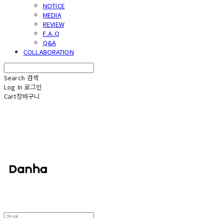
NOTICE
MEDIA
REVIEW
F.A.Q
Q&A
COLLABORATION
Search
검색
Log In
로그인
Cart
장바구니
단하