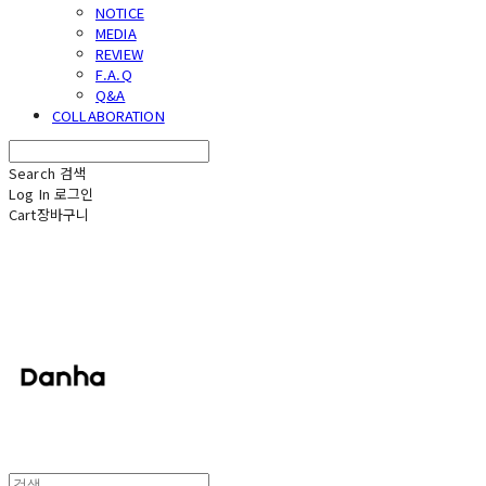
NOTICE
MEDIA
REVIEW
F.A.Q
Q&A
COLLABORATION
Search
검색
Log In
로그인
Cart
장바구니
단하