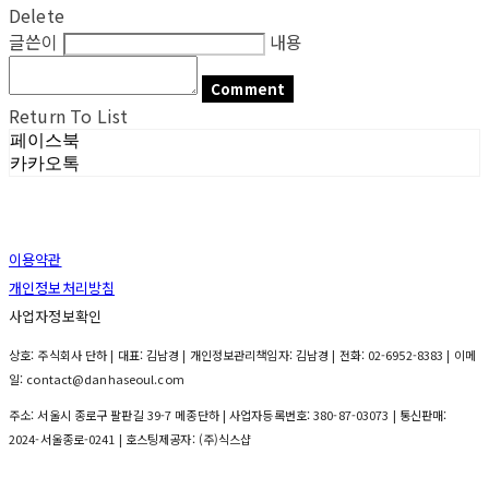
Delete
글쓴이
내용
Comment
Return To List
페이스북
카카오톡
이용약관
개인정보처리방침
사업자정보확인
상호: 주식회사 단하 | 대표: 김남경 | 개인정보관리책임자: 김남경 | 전화: 02-6952-8383 | 이메
일: contact@danhaseoul.com
주소: 서울시 종로구 팔판길 39-7 메종단하 | 사업자등록번호:
380-87-03073
| 통신판매:
2024-서울종로-0241
| 호스팅제공자: (주)식스샵