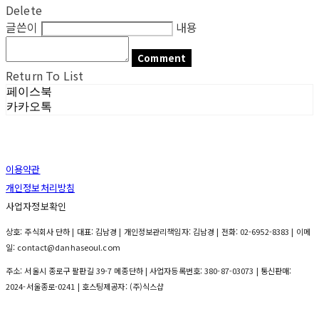
Delete
글쓴이
내용
Comment
Return To List
페이스북
카카오톡
이용약관
개인정보처리방침
사업자정보확인
상호: 주식회사 단하 | 대표: 김남경 | 개인정보관리책임자: 김남경 | 전화: 02-6952-8383 | 이메
일: contact@danhaseoul.com
주소: 서울시 종로구 팔판길 39-7 메종단하 | 사업자등록번호:
380-87-03073
| 통신판매:
2024-서울종로-0241
| 호스팅제공자: (주)식스샵