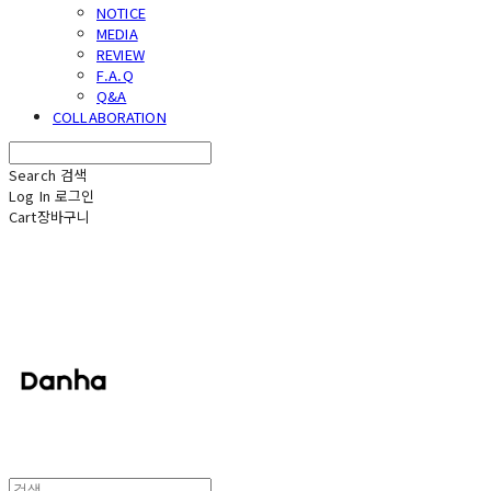
NOTICE
MEDIA
REVIEW
F.A.Q
Q&A
COLLABORATION
Search
검색
Log In
로그인
Cart
장바구니
단하