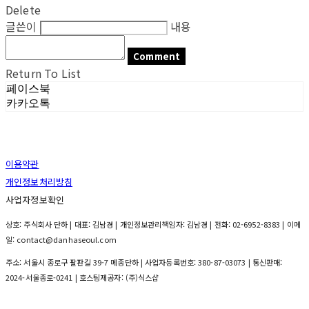
Delete
글쓴이
내용
Comment
Return To List
페이스북
카카오톡
이용약관
개인정보처리방침
사업자정보확인
상호: 주식회사 단하 | 대표: 김남경 | 개인정보관리책임자: 김남경 | 전화: 02-6952-8383 | 이메
일: contact@danhaseoul.com
주소: 서울시 종로구 팔판길 39-7 메종단하 | 사업자등록번호:
380-87-03073
| 통신판매:
2024-서울종로-0241
| 호스팅제공자: (주)식스샵