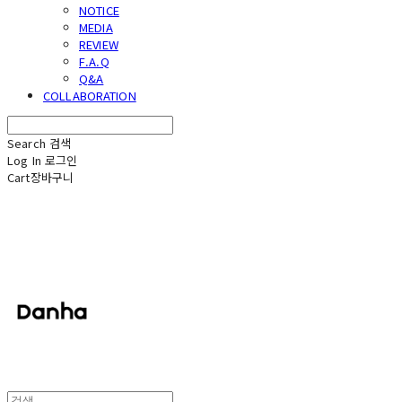
NOTICE
MEDIA
REVIEW
F.A.Q
Q&A
COLLABORATION
Search
검색
Log In
로그인
Cart
장바구니
단하