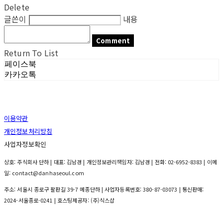
Delete
글쓴이
내용
Comment
Return To List
페이스북
카카오톡
이용약관
개인정보처리방침
사업자정보확인
상호: 주식회사 단하 | 대표: 김남경 | 개인정보관리책임자: 김남경 | 전화: 02-6952-8383 | 이메
일: contact@danhaseoul.com
주소: 서울시 종로구 팔판길 39-7 메종단하 | 사업자등록번호:
380-87-03073
| 통신판매:
2024-서울종로-0241
| 호스팅제공자: (주)식스샵