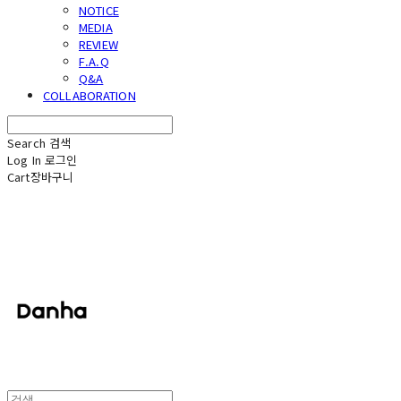
NOTICE
MEDIA
REVIEW
F.A.Q
Q&A
COLLABORATION
Search
검색
Log In
로그인
Cart
장바구니
단하