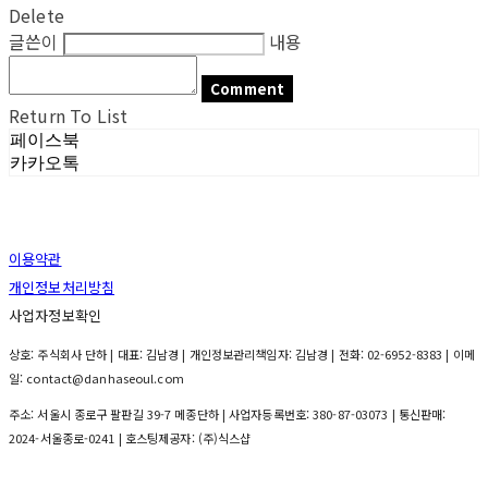
Delete
글쓴이
내용
Comment
Return To List
페이스북
카카오톡
이용약관
개인정보처리방침
사업자정보확인
상호: 주식회사 단하 | 대표: 김남경 | 개인정보관리책임자: 김남경 | 전화: 02-6952-8383 | 이메
일: contact@danhaseoul.com
주소: 서울시 종로구 팔판길 39-7 메종단하 | 사업자등록번호:
380-87-03073
| 통신판매:
2024-서울종로-0241
| 호스팅제공자: (주)식스샵