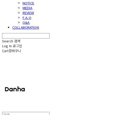
NOTICE
MEDIA
REVIEW
F.A.Q
Q&A
COLLABORATION
Search
검색
Log In
로그인
Cart
장바구니
단하