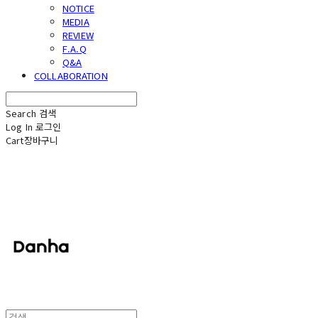
NOTICE
MEDIA
REVIEW
F.A.Q
Q&A
COLLABORATION
Search
검색
Log In
로그인
Cart
장바구니
단하