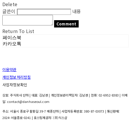
Delete
글쓴이
내용
Comment
Return To List
페이스북
카카오톡
이용약관
개인정보처리방침
사업자정보확인
상호: 주식회사 단하 | 대표: 김남경 | 개인정보관리책임자: 김남경 | 전화: 02-6952-8383 | 이메
일: contact@danhaseoul.com
주소: 서울시 종로구 팔판길 39-7 메종단하 | 사업자등록번호:
380-87-03073
| 통신판매:
2024-서울종로-0241
| 호스팅제공자: (주)식스샵