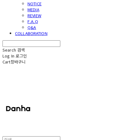
NOTICE
MEDIA
REVIEW
F.A.Q
Q&A
COLLABORATION
Search
검색
Log In
로그인
Cart
장바구니
단하