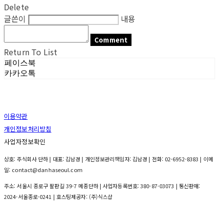
Delete
글쓴이
내용
Comment
Return To List
페이스북
카카오톡
이용약관
개인정보처리방침
사업자정보확인
상호: 주식회사 단하 | 대표: 김남경 | 개인정보관리책임자: 김남경 | 전화: 02-6952-8383 | 이메
일: contact@danhaseoul.com
주소: 서울시 종로구 팔판길 39-7 메종단하 | 사업자등록번호:
380-87-03073
| 통신판매:
2024-서울종로-0241
| 호스팅제공자: (주)식스샵