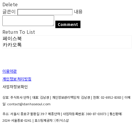
Delete
글쓴이
내용
Comment
Return To List
페이스북
카카오톡
이용약관
개인정보처리방침
사업자정보확인
상호: 주식회사 단하 | 대표: 김남경 | 개인정보관리책임자: 김남경 | 전화: 02-6952-8383 | 이메
일: contact@danhaseoul.com
주소: 서울시 종로구 팔판길 39-7 메종단하 | 사업자등록번호:
380-87-03073
| 통신판매:
2024-서울종로-0241
| 호스팅제공자: (주)식스샵