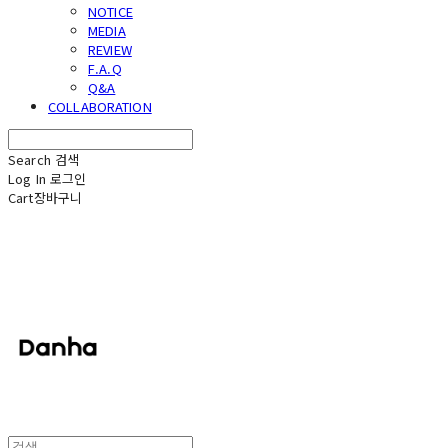
NOTICE
MEDIA
REVIEW
F.A.Q
Q&A
COLLABORATION
Search
검색
Log In
로그인
Cart
장바구니
단하